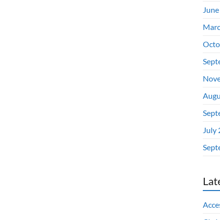
June
Marc
Octo
Sept
Nove
Augu
Sept
July
Sept
Lat
Acces