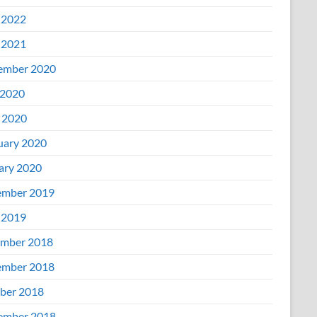
 2022
 2021
ember 2020
2020
l 2020
uary 2020
ary 2020
mber 2019
 2019
mber 2018
mber 2018
ber 2018
ember 2018