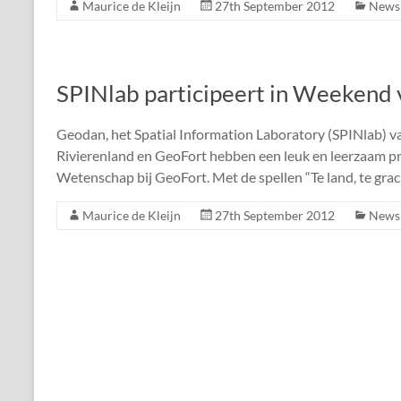
Maurice de Kleijn
27th September 2012
News
SPINlab participeert in Weekend
Geodan, het Spatial Information Laboratory (SPINlab) v
Rivierenland en GeoFort hebben een leuk en leerzaam
Wetenschap bij GeoFort. Met de spellen “Te land, te grac
Maurice de Kleijn
27th September 2012
News