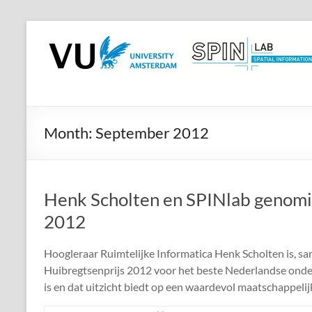
Skip
to
SPINlab
content
Vrije
Universiteit
Amsterdam
Month:
September 2012
Spatial
Information
laboratory
Henk Scholten en SPINlab genomi
2012
Hoogleraar Ruimtelijke Informatica Henk Scholten is, s
Huibregtsenprijs 2012 voor het beste Nederlandse onde
is en dat uitzicht biedt op een waardevol maatschappelijk