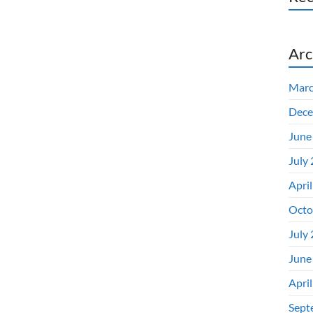
Arc
Marc
Dece
June
July
Apri
Octo
July
June
Apri
Sept