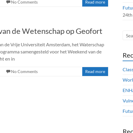
No Comments
Read more
Futu
24th
 van de Wetenschap op Geofort
an de Vrije Universiteit Amsterdam, het Waterschap
 programma samengesteld voor het Weekend van de
Rec
ht en in
Clas
No Comments
Read more
Worl
ENHA
Vuln
Futu
Re