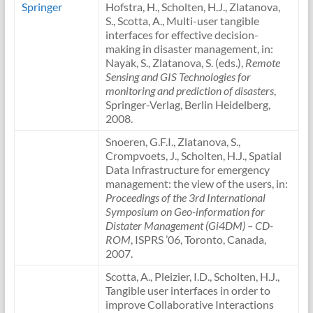
Springer
Hofstra, H., Scholten, H.J., Zlatanova,
S., Scotta, A., Multi-user tangible
interfaces for effective decision-
making in disaster management, in:
Nayak, S., Zlatanova, S. (eds.),
Remote
Sensing and GIS Technologies for
monitoring and prediction of disasters
,
Springer-Verlag, Berlin Heidelberg,
2008.
Snoeren, G.F.I., Zlatanova, S.,
Crompvoets, J., Scholten, H.J., Spatial
Data Infrastructure for emergency
management: the view of the users, in:
Proceedings of the 3rd International
Symposium on Geo-information for
Distater Management (Gi4DM) – CD-
ROM
, ISPRS ’06, Toronto, Canada,
2007.
Scotta, A., Pleizier, I.D., Scholten, H.J.,
Tangible user interfaces in order to
improve Collaborative Interactions