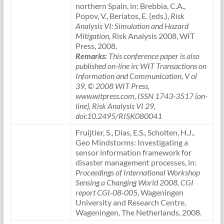
northern Spain, in: Brebbia, C.A.,
Popov, V., Beriatos, E. (eds.),
Risk
Analysis VI: Simulation and Hazard
Mitigation
, Risk Analysis 2008, WIT
Press, 2008.
Remarks:
This conference paper is also
published on-line in: WIT Transactions on
Information and Communication, V ol
39, © 2008 WIT Press,
www.witpress.com, ISSN 1743-3517 (on-
line), Risk Analysis VI 29,
doi:10.2495/RISK080041
Fruijtier, S., Dias, E.S., Scholten, H.J.,
Geo Mindstorms: Investigating a
sensor information framework for
disaster management processes, in:
Proceedings of International Workshop
Sensing a Changing World 2008, CGI
report CGI-08-005
, Wageningen
University and Research Centre,
Wageningen, The Netherlands, 2008.