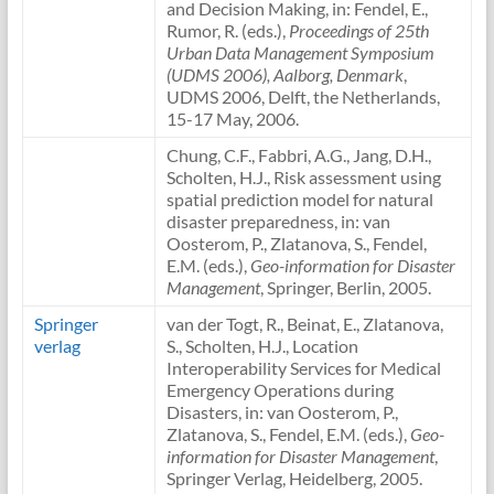
and Decision Making, in: Fendel, E.,
Rumor, R. (eds.),
Proceedings of 25th
Urban Data Management Symposium
(UDMS 2006), Aalborg, Denmark
,
UDMS 2006, Delft, the Netherlands,
15-17 May, 2006.
Chung, C.F., Fabbri, A.G., Jang, D.H.,
Scholten, H.J., Risk assessment using
spatial prediction model for natural
disaster preparedness, in: van
Oosterom, P., Zlatanova, S., Fendel,
E.M. (eds.),
Geo-information for Disaster
Management
, Springer, Berlin, 2005.
Springer
van der Togt, R., Beinat, E., Zlatanova,
verlag
S., Scholten, H.J., Location
Interoperability Services for Medical
Emergency Operations during
Disasters, in: van Oosterom, P.,
Zlatanova, S., Fendel, E.M. (eds.),
Geo-
information for Disaster Management
,
Springer Verlag, Heidelberg, 2005.