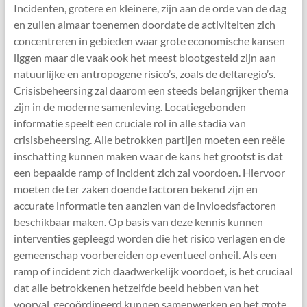
Incidenten, grotere en kleinere, zijn aan de orde van de dag
en zullen almaar toenemen doordate de activiteiten zich
concentreren in gebieden waar grote economische kansen
liggen maar die vaak ook het meest blootgesteld zijn aan
natuurlijke en antropogene risico’s, zoals de deltaregio’s.
Crisisbeheersing zal daarom een steeds belangrijker thema
zijn in de moderne samenleving. Locatiegebonden
informatie speelt een cruciale rol in alle stadia van
crisisbeheersing. Alle betrokken partijen moeten een reële
inschatting kunnen maken waar de kans het grootst is dat
een bepaalde ramp of incident zich zal voordoen. Hiervoor
moeten de ter zaken doende factoren bekend zijn en
accurate informatie ten aanzien van de invloedsfactoren
beschikbaar maken. Op basis van deze kennis kunnen
interventies gepleegd worden die het risico verlagen en de
gemeenschap voorbereiden op eventueel onheil. Als een
ramp of incident zich daadwerkelijk voordoet, is het cruciaal
dat alle betrokkenen hetzelfde beeld hebben van het
voorval, gecoördineerd kunnen samenwerken en het grote