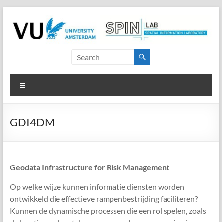
Skip
to
content
SPINlab
Vrije
Menu
Universiteit
Amsterdam
GDI4DM
Spatial
Information
laboratory
Geodata Infrastructure for Risk Management
Op welke wijze kunnen informatie diensten worden
ontwikkeld die effectieve rampenbestrijding faciliteren?
Kunnen de dynamische processen die een rol spelen, zoals