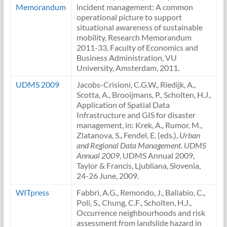
Memorandum
incident management: A common
operational picture to support
situational awareness of sustainable
mobility, Research Memorandum
2011-33, Faculty of Economics and
Business Administration, VU
University, Amsterdam, 2011.
UDMS 2009
Jacobs-Crisioni, C.G.W., Riedijk, A.,
Scotta, A., Brooijmans, P., Scholten, H.J.,
Application of Spatial Data
Infrastructure and GIS for disaster
management, in: Krek, A., Rumor, M.,
Zlatanova, S., Fendel, E. (eds.),
Urban
and Regional Data Management. UDMS
Annual 2009
, UDMS Annual 2009,
Taylor & Francis, Ljubliana, Slovenia,
24-26 June, 2009.
WITpress
Fabbri, A.G., Remondo, J., Ballabio, C.,
Poli, S., Chung, C.F., Scholten, H.J.,
Occurrence neighbourhoods and risk
assessment from landslide hazard in