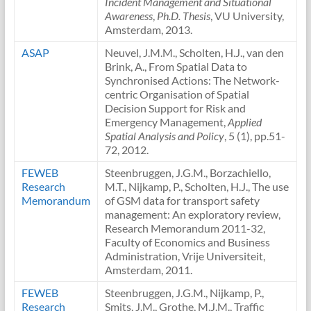
Incident Management and Situational
Awareness
,
Ph.D. Thesis
, VU University,
Amsterdam, 2013.
ASAP
Neuvel, J.M.M., Scholten, H.J., van den
Brink, A., From Spatial Data to
Synchronised Actions: The Network-
centric Organisation of Spatial
Decision Support for Risk and
Emergency Management,
Applied
Spatial Analysis and Policy
, 5 (1), pp.51-
72, 2012.
FEWEB
Steenbruggen, J.G.M., Borzachiello,
Research
M.T., Nijkamp, P., Scholten, H.J., The use
Memorandum
of GSM data for transport safety
management: An exploratory review,
Research Memorandum 2011-32,
Faculty of Economics and Business
Administration, Vrije Universiteit,
Amsterdam, 2011.
FEWEB
Steenbruggen, J.G.M., Nijkamp, P.,
Research
Smits, J.M., Grothe, M.J.M., Traffic