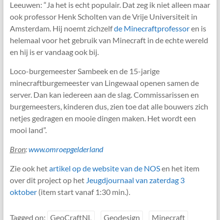
Leeuwen: “Ja het is echt populair. Dat zeg ik niet alleen maar
ook professor Henk Scholten van de Vrije Universiteit in
Amsterdam. Hij noemt zichzelf
de Minecraftprofessor
en is
helemaal voor het gebruik van Minecraft in de echte wereld
en hij is er vandaag ook bij.
Loco-burgemeester Sambeek en de 15-jarige
minecraftburgemeester van Lingewaal openen samen de
server. Dan kan iedereen aan de slag. Commissarissen en
burgemeesters, kinderen dus, zien toe dat alle bouwers zich
netjes gedragen en mooie dingen maken. Het wordt een
mooi land”.
Bron
:
www.omroepgelderland
Zie ook het
artikel op de website van de NOS
en het item
over dit project op het
Jeugdjournaal van zaterdag 3
oktober
(item start vanaf 1:30 min.).
Tagged on:
GeoCraftNL
Geodesign
Minecraft