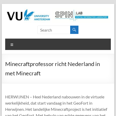
Skip
to
content
SPINlab
Vrije
Menu
Universiteit
Amsterdam
Minecraftprofessor richt Nederland in
Spatial
met Minecraft
Information
laboratory
HERWIJNEN – Heel Nederland nabouwen in de virtuele
werkelijkheid, dat start vandaag in het GeoFort in
Herwijnen. Het landelijke Minecraftproject is het initiatief
van het GeoFort. Met behulp van echte gegevens van het