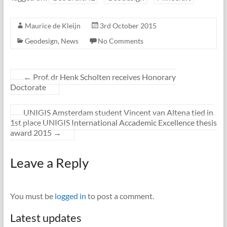
Maurice de Kleijn
3rd October 2015
Geodesign
,
News
No Comments
←
Prof. dr Henk Scholten receives Honorary
Doctorate
UNIGIS Amsterdam student Vincent van Altena tied in
1st place UNIGIS International Accademic Excellence thesis
award 2015
→
Leave a Reply
You must be
logged in
to post a comment.
Latest updates