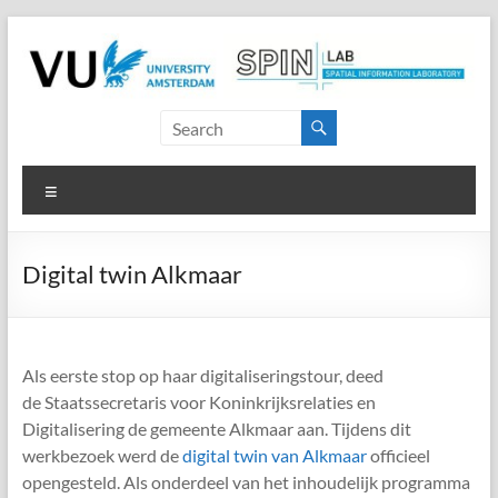
Skip
to
content
SPINlab
Vrije
Menu
Universiteit
Amsterdam
Digital twin Alkmaar
Spatial
Information
laboratory
Als eerste stop op haar digitaliseringstour, deed
de Staatssecretaris voor Koninkrijksrelaties en
Digitalisering de gemeente Alkmaar aan. Tijdens dit
werkbezoek werd de
digital twin van Alkmaar
officieel
opengesteld. Als onderdeel van het inhoudelijk programma